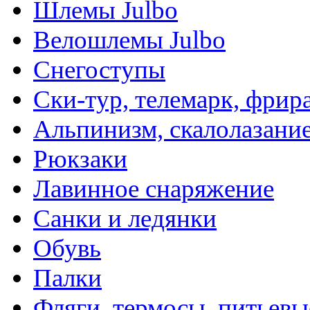
Шлемы Julbo
Велошлемы Julbo
Снегоступы
Ски-тур, телемарк, фрир
Альпинизм, скалолазани
Рюкзаки
Лавинное снаряжение
Санки и ледянки
Обувь
Палки
Фляги, термосы, питьевы