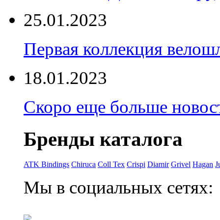
25.01.2023
Первая коллекция велошл
18.01.2023
Скоро еще больше новост
Бренды каталога
ATK Bindings
Chiruca
Coll Tex
Crispi
Diamir
Grivel
Hagan
J
Мы в социальных сетях: