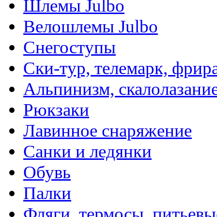
Шлемы Julbo
Велошлемы Julbo
Снегоступы
Ски-тур, телемарк, фрир
Альпинизм, скалолазани
Рюкзаки
Лавинное снаряжение
Санки и ледянки
Обувь
Палки
Фляги, термосы, питьевы