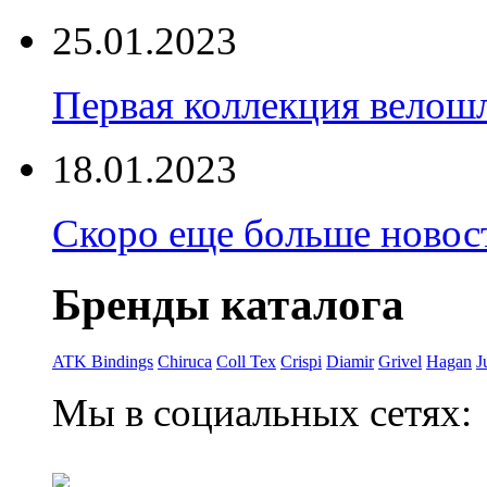
25.01.2023
Первая коллекция велошл
18.01.2023
Скоро еще больше новост
Бренды каталога
ATK Bindings
Chiruca
Coll Tex
Crispi
Diamir
Grivel
Hagan
J
Мы в социальных сетях: