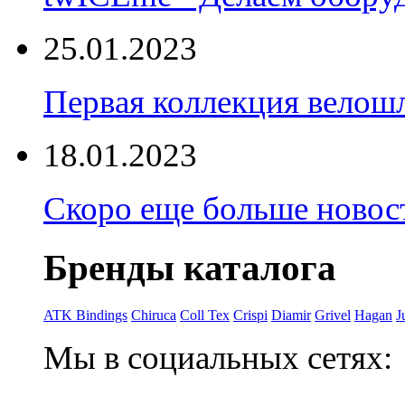
25.01.2023
Первая коллекция велошл
18.01.2023
Скоро еще больше новост
Бренды каталога
ATK Bindings
Chiruca
Coll Tex
Crispi
Diamir
Grivel
Hagan
J
Мы в социальных сетях: