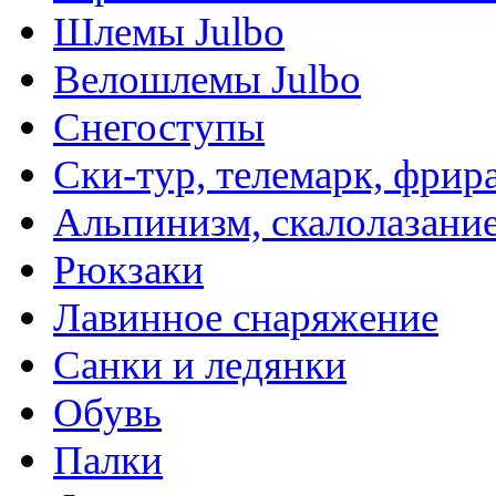
Шлемы Julbo
Велошлемы Julbo
Снегоступы
Ски-тур, телемарк, фрир
Альпинизм, скалолазани
Рюкзаки
Лавинное снаряжение
Санки и ледянки
Обувь
Палки