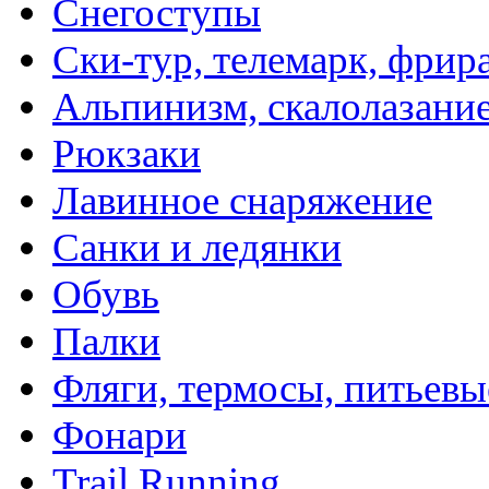
Снегоступы
Ски-тур, телемарк, фрир
Альпинизм, скалолазани
Рюкзаки
Лавинное снаряжение
Санки и ледянки
Обувь
Палки
Фляги, термосы, питьевы
Фонари
Trail Running