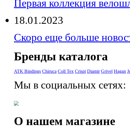
Первая коллекция велошл
18.01.2023
Скоро еще больше новост
Бренды каталога
ATK Bindings
Chiruca
Coll Tex
Crispi
Diamir
Grivel
Hagan
J
Мы в социальных сетях:
О нашем магазине