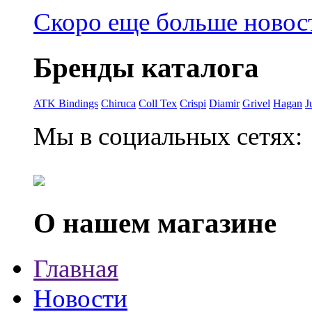
Скоро еще больше новост
Бренды каталога
ATK Bindings
Chiruca
Coll Tex
Crispi
Diamir
Grivel
Hagan
J
Мы в социальных сетях:
О нашем магазине
Главная
Новости