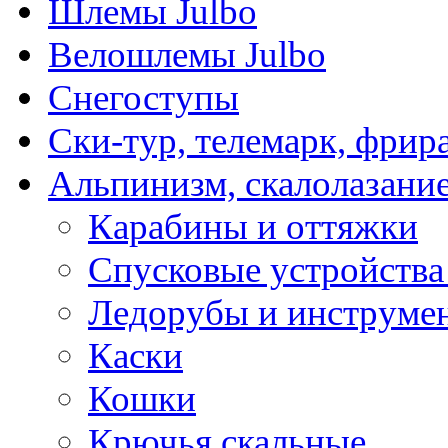
Шлемы Julbo
Велошлемы Julbo
Снегоступы
Ски-тур, телемарк, фрир
Альпинизм, скалолазани
Карабины и оттяжки
Спусковые устройства
Ледорубы и инструме
Каски
Кошки
Крючья скальные