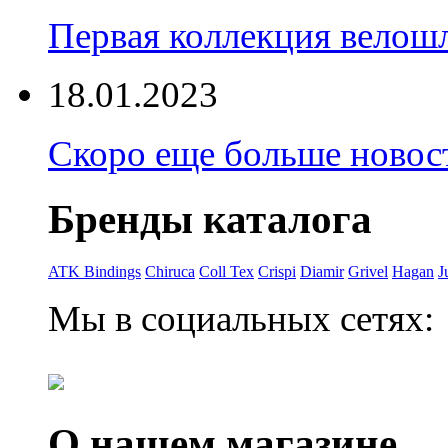
Первая коллекция велошл
18.01.2023
Скоро еще больше новост
Бренды каталога
ATK Bindings
Chiruca
Coll Tex
Crispi
Diamir
Grivel
Hagan
J
Мы в социальных сетях:
О нашем магазине