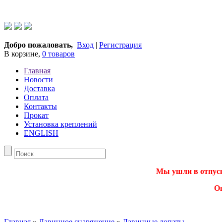
Добро пожаловать,
Вход
|
Регистрация
В корзине,
0 товаров
Главная
Новости
Доставка
Оплата
Контакты
Прокат
Установка креплений
ENGLISH
Мы ушли в отпуск.
О
Главная
»
Лавинное снаряжение
»
Лавинные лопаты