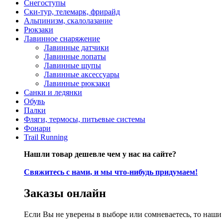
Снегоступы
Ски-тур, телемарк, фрирайд
Альпинизм, скалолазание
Рюкзаки
Лавинное снаряжение
Лавинные датчики
Лавинные лопаты
Лавинные щупы
Лавинные аксессуары
Лавинные рюкзаки
Санки и ледянки
Обувь
Палки
Фляги, термосы, питьевые системы
Фонари
Trail Running
Нашли товар дешевле чем у нас на сайте?
Свяжитесь с нами, и мы что-нибудь придумаем!
Заказы онлайн
Если Вы не уверены в выборе или сомневаетесь, то наш