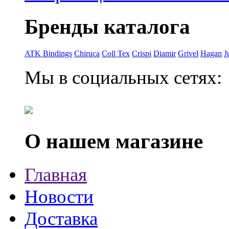
Бренды каталога
ATK Bindings
Chiruca
Coll Tex
Crispi
Diamir
Grivel
Hagan
J
Мы в социальных сетях:
О нашем магазине
Главная
Новости
Доставка