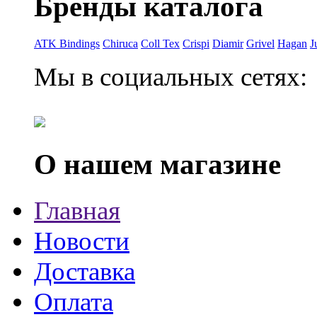
Бренды каталога
ATK Bindings
Chiruca
Coll Tex
Crispi
Diamir
Grivel
Hagan
J
Мы в социальных сетях:
О нашем магазине
Главная
Новости
Доставка
Оплата