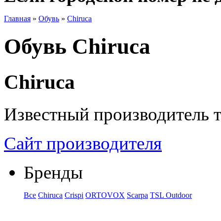
Главная
»
Обувь
»
Chiruca
Обувь Chiruca
Chiruca
Известный производитель т
Сайт производителя
Бренды
Все
Chiruca
Crispi
ORTOVOX
Scarpa
TSL Outdoor