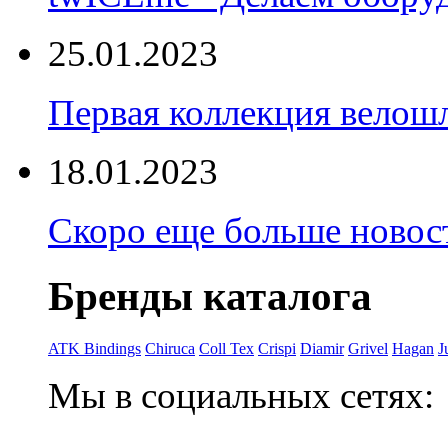
25.01.2023
Первая коллекция велошл
18.01.2023
Скоро еще больше новост
Бренды каталога
ATK Bindings
Chiruca
Coll Tex
Crispi
Diamir
Grivel
Hagan
J
Мы в социальных сетях: