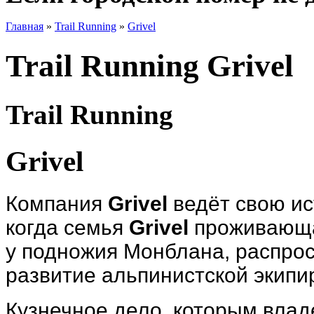
Главная
»
Trail Running
»
Grivel
Trail Running Grivel
Trail Running
Grivel
Компания
Grivel
ведёт свою и
когда семья
Grivel
проживающая
у подножия Монблана, распрос
развитие альпинистской экипи
Кузнечное дело, которым вла