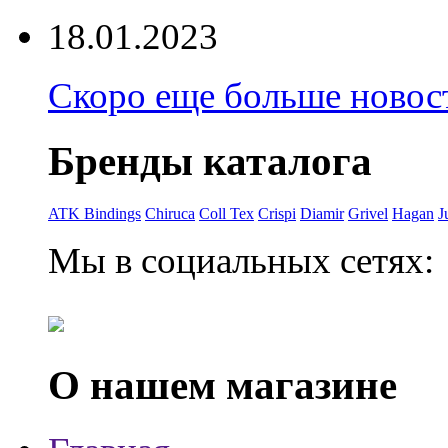
18.01.2023
Скоро еще больше новост
Бренды каталога
ATK Bindings
Chiruca
Coll Tex
Crispi
Diamir
Grivel
Hagan
J
Мы в социальных сетях:
О нашем магазине