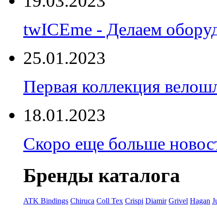
19.03.2023
twICEme - Делаем обору
25.01.2023
Первая коллекция велошл
18.01.2023
Скоро еще больше новост
Бренды каталога
ATK Bindings
Chiruca
Coll Tex
Crispi
Diamir
Grivel
Hagan
J