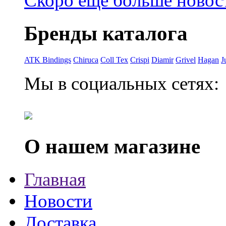
Скоро еще больше новост
Бренды каталога
ATK Bindings
Chiruca
Coll Tex
Crispi
Diamir
Grivel
Hagan
J
Мы в социальных сетях:
О нашем магазине
Главная
Новости
Доставка