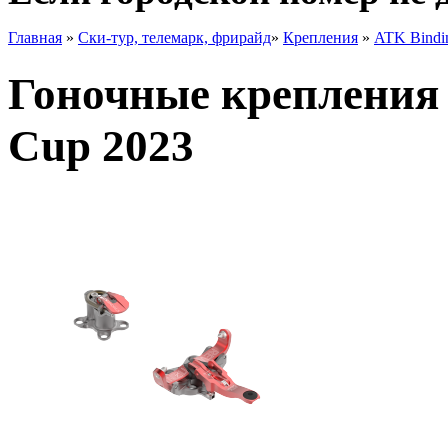
Главная
»
Ски-тур, телемарк, фрирайд
»
Крепления
»
ATK Bindi
Гоночные крепления 
Cup 2023