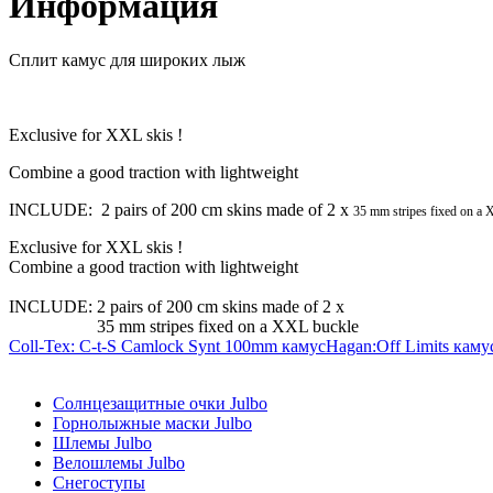
Информация
Сплит камус для широких лыж
Exclusive for XXL skis !
Combine a good traction with lightweight
INCLUDE:
2 pairs of 200 cm skins made of 2 x
35 mm stripes fixed on a
Exclusive for XXL skis !
Combine a good traction with lightweight
INCLUDE:
2 pairs of 200 cm skins made of 2 x
35 mm stripes fixed on a XXL buckle
Coll-Tex: C-t-S Camlock Synt 100mm камус
Hagan:Off Limits кам
Солнцезащитные очки Julbo
Горнолыжные маски Julbo
Шлемы Julbo
Велошлемы Julbo
Снегоступы