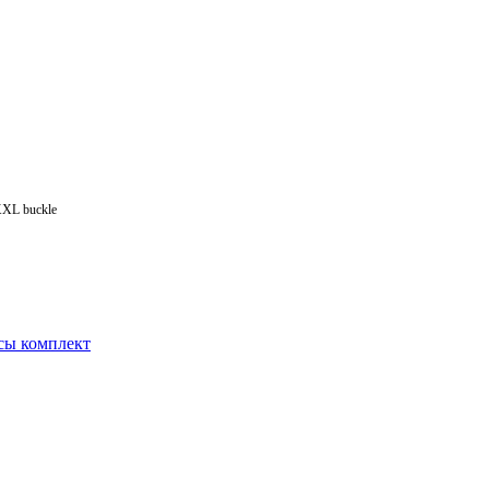
 XXL buckle
усы комплект