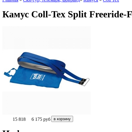
Камус Coll-Tex Split Freeride
15 818
6 175
руб