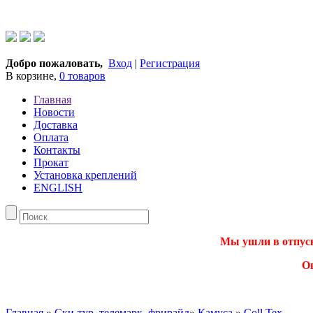
Добро пожаловать,
Вход
|
Регистрация
В корзине,
0 товаров
Главная
Новости
Доставка
Оплата
Контакты
Прокат
Установка креплений
ENGLISH
Мы ушли в отпуск.
О
Главная
»
Ски-тур, телемарк, фрирайд
»
Камуса
»
Coll Tex