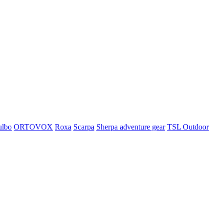
ulbo
ORTOVOX
Roxa
Scarpa
Sherpa adventure gear
TSL Outdoor