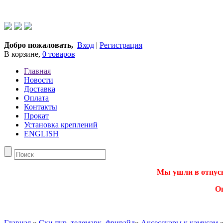
Добро пожаловать,
Вход
|
Регистрация
В корзине,
0 товаров
Главная
Новости
Доставка
Оплата
Контакты
Прокат
Установка креплений
ENGLISH
Мы ушли в отпуск.
О
Главная
»
Ски-тур, телемарк, фрирайд
»
Аксессуары к камусам