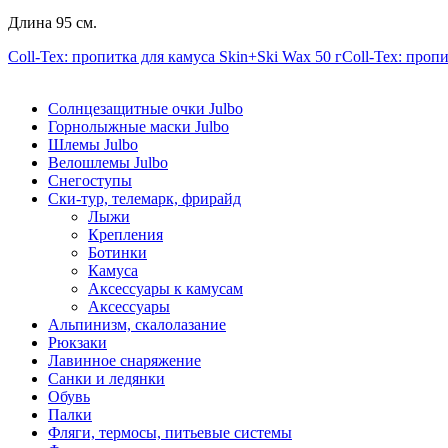
Длина 95 см.
Coll-Tex: пропитка для камуса Skin+Ski Wax 50 г
Coll-Tex: пропи
Солнцезащитные очки Julbo
Горнолыжные маски Julbo
Шлемы Julbo
Велошлемы Julbo
Снегоступы
Ски-тур, телемарк, фрирайд
Лыжи
Крепления
Ботинки
Камуса
Аксессуары к камусам
Аксессуары
Альпинизм, скалолазание
Рюкзаки
Лавинное снаряжение
Санки и ледянки
Обувь
Палки
Фляги, термосы, питьевые системы