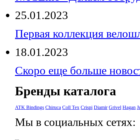
25.01.2023
Первая коллекция велошл
18.01.2023
Скоро еще больше новост
Бренды каталога
ATK Bindings
Chiruca
Coll Tex
Crispi
Diamir
Grivel
Hagan
J
Мы в социальных сетях: