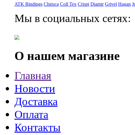
ATK Bindings
Chiruca
Coll Tex
Crispi
Diamir
Grivel
Hagan
J
Мы в социальных сетях:
О нашем магазине
Главная
Новости
Доставка
Оплата
Контакты