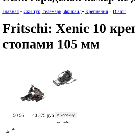
Главная
»
Ски-тур, телемарк, фрирайд
»
Крепления
»
Diamir
Fritschi: Xenic 10 кр
стопами 105 мм
50 561
40 375
руб