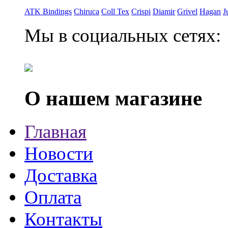
ATK Bindings
Chiruca
Coll Tex
Crispi
Diamir
Grivel
Hagan
J
Мы в социальных сетях:
О нашем магазине
Главная
Новости
Доставка
Оплата
Контакты