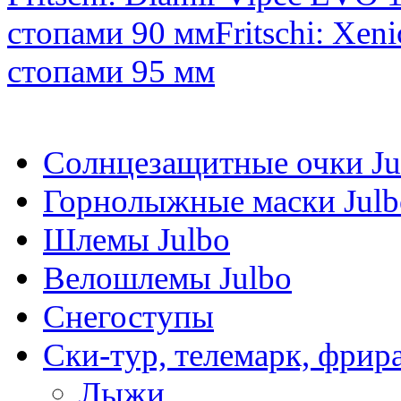
стопами 90 мм
Fritschi: Xen
стопами 95 мм
Солнцезащитные очки Ju
Горнолыжные маски Julb
Шлемы Julbo
Велошлемы Julbo
Снегоступы
Ски-тур, телемарк, фрир
Лыжи