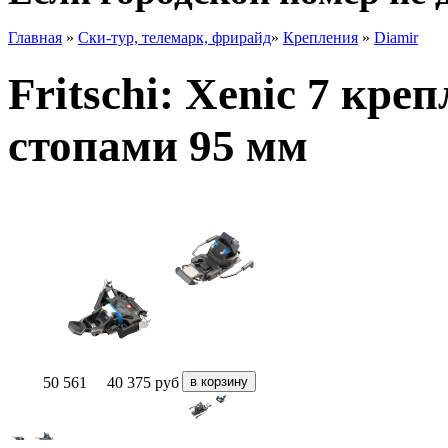
Главная
»
Ски-тур, телемарк, фрирайд
»
Крепления
»
Diamir
Fritschi: Xenic 7 кре
стопами 95 мм
50 561
40 375
руб