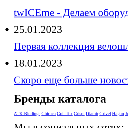
twICEme - Делаем обору
25.01.2023
Первая коллекция велошл
18.01.2023
Скоро еще больше новост
Бренды каталога
ATK Bindings
Chiruca
Coll Tex
Crispi
Diamir
Grivel
Hagan
J
Мы в социальных сетях: