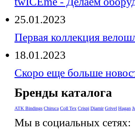
twICEme - Делаем обору
25.01.2023
Первая коллекция велошл
18.01.2023
Скоро еще больше новост
Бренды каталога
ATK Bindings
Chiruca
Coll Tex
Crispi
Diamir
Grivel
Hagan
J
Мы в социальных сетях: