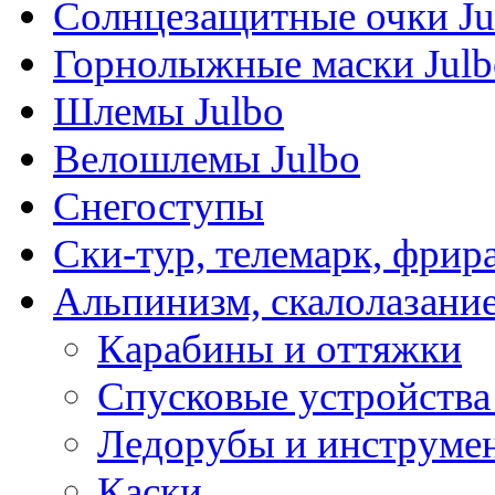
Солнцезащитные очки Ju
Горнолыжные маски Julb
Шлемы Julbo
Велошлемы Julbo
Снегоступы
Ски-тур, телемарк, фрир
Альпинизм, скалолазани
Карабины и оттяжки
Спусковые устройства
Ледорубы и инструме
Каски