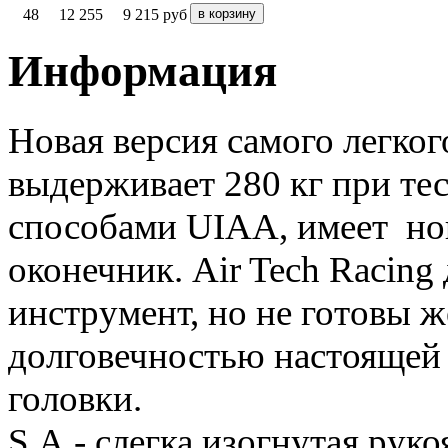
48
12 255
9 215
руб
Информация
Новая версия самого легко
выдерживает 280 кг при тес
способами UIAA, имеет
но
оконечник.
Air Tech Racing
инструмент, но не готовы 
долговечностью настоящей
головки.
S.A.-
слегка изогнутая рук