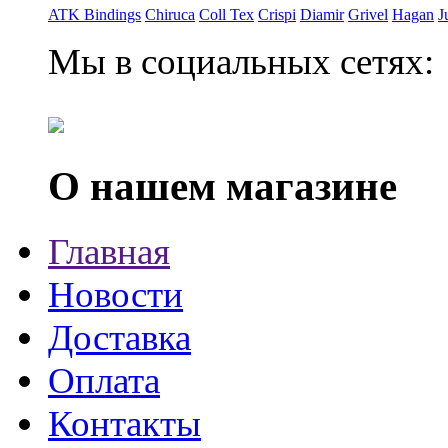
ATK Bindings
Chiruca
Coll Tex
Crispi
Diamir
Grivel
Hagan
J
Мы в социальных сетях:
О нашем магазине
Главная
Новости
Доставка
Оплата
Контакты