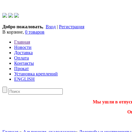
Добро пожаловать,
Вход
|
Регистрация
В корзине,
0 товаров
Главная
Новости
Доставка
Оплата
Контакты
Прокат
Установка креплений
ENGLISH
Мы ушли в отпуск.
О
Главная
»
Альпинизм, скалолазание
»
Ледорубы и инструменты