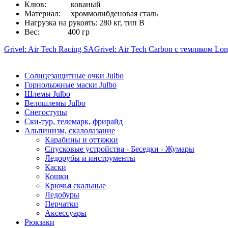
Клюв: кованый
Материал: хроммолибденовая сталь
Нагрузка на рукоять: 280 кг, тип В
Вес: 400 гр
Grivel: Air Tech Racing SA
Grivel: Air Tech Carbon с темляком Lo
Солнцезащитные очки Julbo
Горнолыжные маски Julbo
Шлемы Julbo
Велошлемы Julbo
Снегоступы
Ски-тур, телемарк, фрирайд
Альпинизм, скалолазание
Карабины и оттяжки
Спусковые устройства - Беседки - Жумары
Ледорубы и инструменты
Каски
Кошки
Крючья скальные
Ледобуры
Перчатки
Аксессуары
Рюкзаки