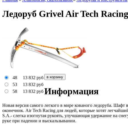
Ледоруб Grivel Air Tech Racin
48
13 832
руб
53
13 832
руб
Информация
58
13 832
руб
Новая версия самого легкого
в мире кованого
ледоруба. Шафт в
оконечник.
Air Tech Racing
для людей, которые хотят легчайши
S.A.-
слегка изогнутая рукоять, улучшающая удержание на снегу
руке
при падении и выскальзывании.