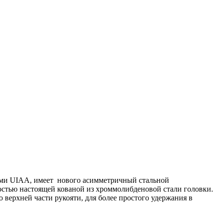
ами UIAA, имеет
нового асимметричный
стальной
остью настоящей кованой из хроммолибденовой стали головки.
о верхней части рукояти, для более простого удержания в