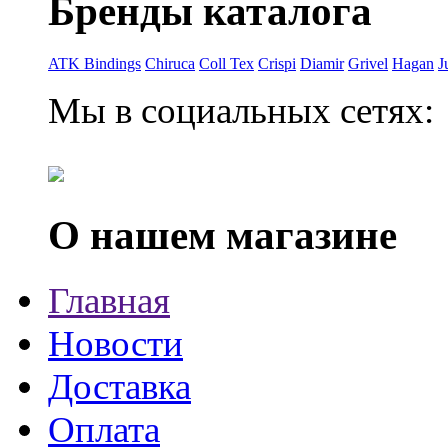
Бренды каталога
ATK Bindings
Chiruca
Coll Tex
Crispi
Diamir
Grivel
Hagan
J
Мы в социальных сетях:
О нашем магазине
Главная
Новости
Доставка
Оплата