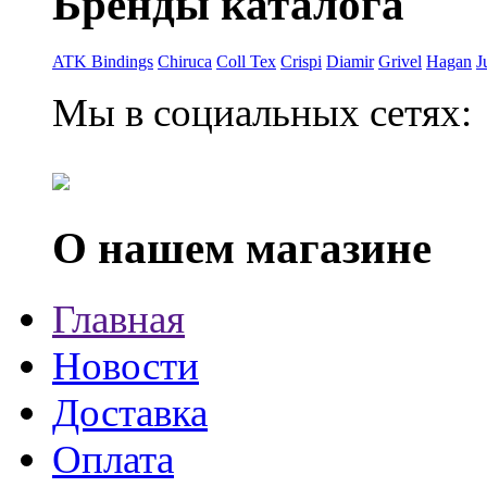
Бренды каталога
ATK Bindings
Chiruca
Coll Tex
Crispi
Diamir
Grivel
Hagan
J
Мы в социальных сетях:
О нашем магазине
Главная
Новости
Доставка
Оплата