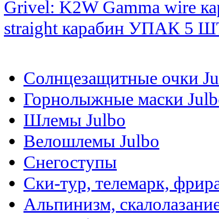
Grivel: K2W Gamma wire 
straight карабин УПАК 5 Ш
Солнцезащитные очки Ju
Горнолыжные маски Julb
Шлемы Julbo
Велошлемы Julbo
Снегоступы
Ски-тур, телемарк, фрир
Альпинизм, скалолазани