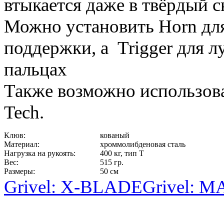
втыкается даже в твёрдый сн
Можно установить
Horn
дл
поддержки, а
Trigger для л
пальцах
Также возможно использов
Tech.
Клюв:
кованый
Материал:
хроммолибденовая сталь
Нагрузка на рукоять:
400 кг, тип T
Вес:
515 гр.
Размеры:
50 см
Grivel: X-BLADE
Grivel: 