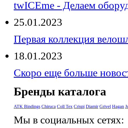
twICEme - Делаем обору
25.01.2023
Первая коллекция велошл
18.01.2023
Скоро еще больше новост
Бренды каталога
ATK Bindings
Chiruca
Coll Tex
Crispi
Diamir
Grivel
Hagan
J
Мы в социальных сетях: