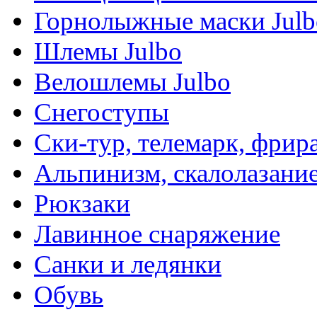
Горнолыжные маски Julb
Шлемы Julbo
Велошлемы Julbo
Снегоступы
Ски-тур, телемарк, фрир
Альпинизм, скалолазани
Рюкзаки
Лавинное снаряжение
Санки и ледянки
Обувь