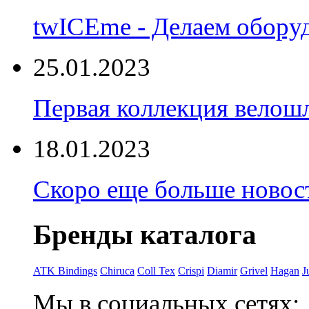
twICEme - Делаем обору
25.01.2023
Первая коллекция велошл
18.01.2023
Скоро еще больше новост
Бренды каталога
ATK Bindings
Chiruca
Coll Tex
Crispi
Diamir
Grivel
Hagan
J
Мы в социальных сетях: