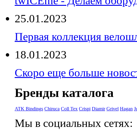
twICEme - Делаем обору
25.01.2023
Первая коллекция велошл
18.01.2023
Скоро еще больше новост
Бренды каталога
ATK Bindings
Chiruca
Coll Tex
Crispi
Diamir
Grivel
Hagan
J
Мы в социальных сетях: