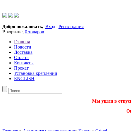
Добро пожаловать,
Вход
|
Регистрация
В корзине,
0 товаров
Главная
Новости
Доставка
Оплата
Контакты
Прокат
Установка креплений
ENGLISH
Мы ушли в отпуск.
О
Главная
»
Альпинизм, скалолазание
»
Каски
»
Grivel