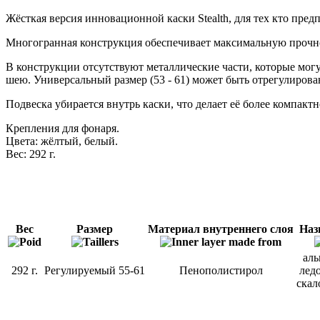
Жёсткая версия инновационной каски Stealth, для тех кто пред
Многогранная конструкция обеспечивает максимальную прочно
В конструкции отсутствуют металлические части, которые могу
шею. Универсальный размер (53 - 61) может быть отрегулирован,
Подвеска убирается внутрь каски, что делает её более компакт
Крепления для фонаря.
Цвета: жёлтый, белый.
Вес: 292 г.
Вес
Размер
Материал внутреннего слоя
Наз
ал
292 г.
Регулируемый 55-61
Пенополистирол
лед
скал