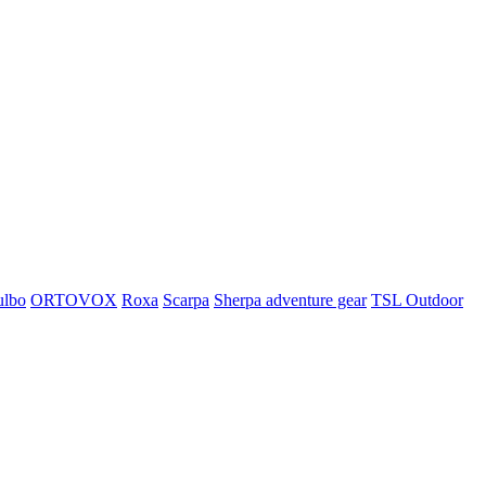
ulbo
ORTOVOX
Roxa
Scarpa
Sherpa adventure gear
TSL Outdoor