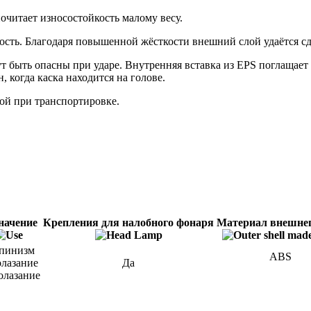
почитает износостойкость малому весу.
сть. Благодаря повышенной жёсткости внешний слой удаётся сд
т быть опасны при ударе. Внутренняя вставка из EPS поглащает 
 когда каска находится на голове.
ной при транспортировке.
начение
Крепления для налобного фонаря
Материал внешнег
ьпинизм
ABS
олазание
Да
олазание