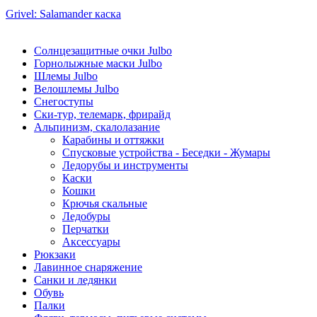
Grivel: Salamander каска
Солнцезащитные очки Julbo
Горнолыжные маски Julbo
Шлемы Julbo
Велошлемы Julbo
Снегоступы
Ски-тур, телемарк, фрирайд
Альпинизм, скалолазание
Карабины и оттяжки
Спусковые устройства - Беседки - Жумары
Ледорубы и инструменты
Каски
Кошки
Крючья скальные
Ледобуры
Перчатки
Аксессуары
Рюкзаки
Лавинное снаряжение
Санки и ледянки
Обувь
Палки