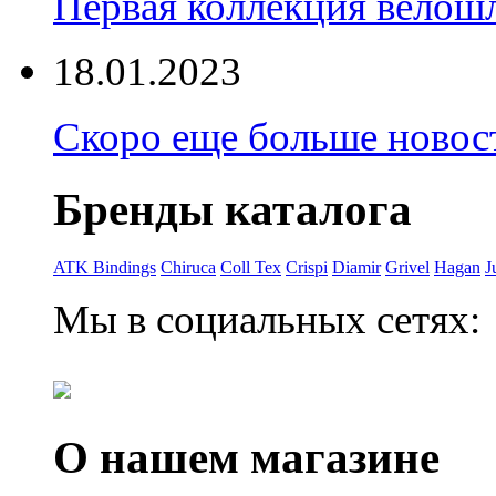
Первая коллекция велошл
18.01.2023
Скоро еще больше новост
Бренды каталога
ATK Bindings
Chiruca
Coll Tex
Crispi
Diamir
Grivel
Hagan
J
Мы в социальных сетях:
О нашем магазине