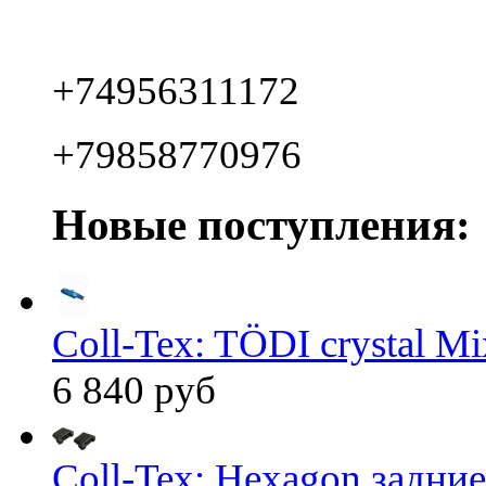
+74956311172
+79858770976
Новые поступления:
Coll-Tex: TÖDI crystal Mix
6 840 руб
Coll-Tex: Hexagon задние