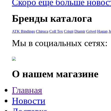
Скоро еще больше новост
Бренды каталога
ATK Bindings
Chiruca
Coll Tex
Crispi
Diamir
Grivel
Hagan
J
Мы в социальных сетях:
О нашем магазине
Главная
Новости