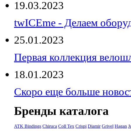
19.03.2023
twICEme - Делаем обору
25.01.2023
Первая коллекция велошл
18.01.2023
Скоро еще больше новост
Бренды каталога
ATK Bindings
Chiruca
Coll Tex
Crispi
Diamir
Grivel
Hagan
J