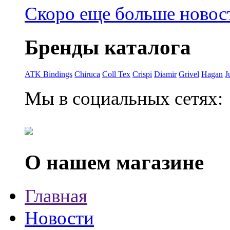
Скоро еще больше новост
Бренды каталога
ATK Bindings
Chiruca
Coll Tex
Crispi
Diamir
Grivel
Hagan
J
Мы в социальных сетях:
О нашем магазине
Главная
Новости