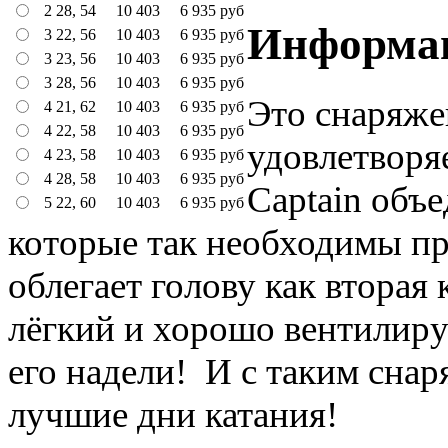
2 28, 54
10 403
6 935
руб
Информа
3 22, 56
10 403
6 935
руб
3 23, 56
10 403
6 935
руб
3 28, 56
10 403
6 935
руб
Это снаряже
4 21, 62
10 403
6 935
руб
4 22, 58
10 403
6 935
руб
удовлетворя
4 23, 58
10 403
6 935
руб
4 28, 58
10 403
6 935
руб
Captain объе
5 22, 60
10 403
6 935
руб
которые так необходимы пр
облегает голову как вторая
лёгкий и хорошо вентилиру
его надели!
И с таким снар
лучшие дни катания!