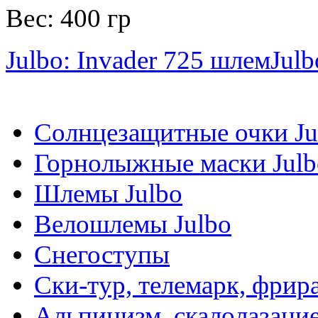
Вес: 400 гр
Julbo: Invader 725 шлем
Julb
Солнцезащитные очки Ju
Горнолыжные маски Julb
Шлемы Julbo
Велошлемы Julbo
Снегоступы
Ски-тур, телемарк, фрир
Альпинизм, скалолазани