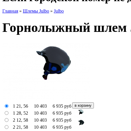
Главная
»
Шлемы Julbo
»
Julbo
Горнолыжный шлем Ju
1 21, 56
10 403
6 935
руб
1 28, 52
10 403
6 935
руб
2 12, 58
10 403
6 935
руб
2 21, 58
10 403
6 935
руб