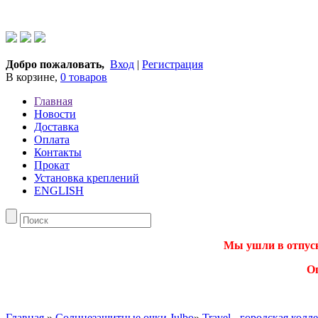
Добро пожаловать,
Вход
|
Регистрация
В корзине,
0 товаров
Главная
Новости
Доставка
Оплата
Контакты
Прокат
Установка креплений
ENGLISH
Мы ушли в отпуск.
О
Главная
»
Солнцезащитные очки Julbo
»
Travel - городская колл