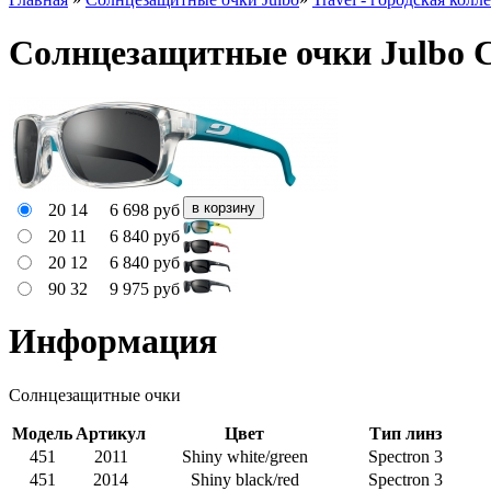
Солнцезащитные очки Julbo C
20 14
6 698
руб
20 11
6 840
руб
20 12
6 840
руб
90 32
9 975
руб
Информация
Солнцезащитные очки
Модель
Артикул
Цвет
Тип линз
451
2011
Shiny white/green
Spectron 3
451
2014
Shiny black/red
Spectron 3