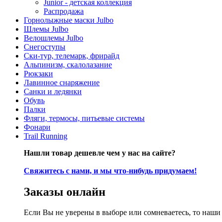
Junior - детская коллекция
Распродажа
Горнолыжные маски Julbo
Шлемы Julbo
Велошлемы Julbo
Снегоступы
Ски-тур, телемарк, фрирайд
Альпинизм, скалолазание
Рюкзаки
Лавинное снаряжение
Санки и ледянки
Обувь
Палки
Фляги, термосы, питьевые системы
Фонари
Trail Running
Нашли товар дешевле чем у нас на сайте?
Свяжитесь с нами, и мы что-нибудь придумаем!
Заказы онлайн
Если Вы не уверены в выборе или сомневаетесь, то наш