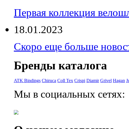
Первая коллекция велошл
18.01.2023
Скоро еще больше новост
Бренды каталога
ATK Bindings
Chiruca
Coll Tex
Crispi
Diamir
Grivel
Hagan
J
Мы в социальных сетях: