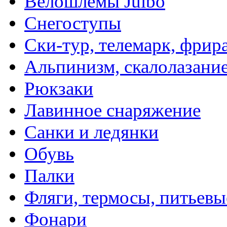
Велошлемы Julbo
Снегоступы
Ски-тур, телемарк, фрир
Альпинизм, скалолазани
Рюкзаки
Лавинное снаряжение
Санки и ледянки
Обувь
Палки
Фляги, термосы, питьевы
Фонари