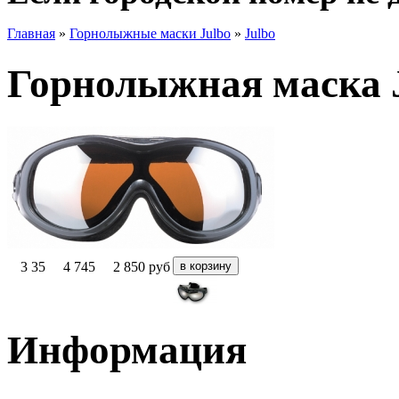
Главная
»
Горнолыжные маски Julbo
»
Julbo
Горнолыжная маска J
3 35
4 745
2 850
руб
Информация