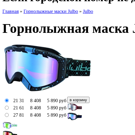
Главная
»
Горнолыжные маски Julbo
»
Julbo
Горнолыжная маска 
21 31
8 408
5 890
руб
21 61
8 408
5 890
руб
27 81
8 408
5 890
руб