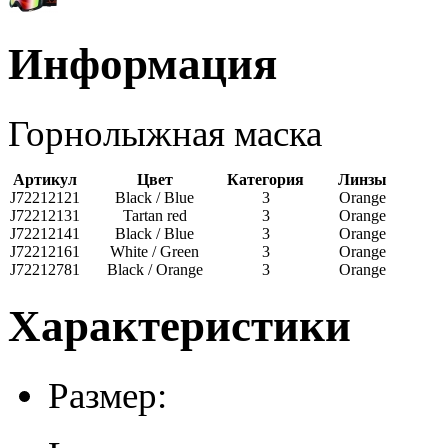
Информация
Горнолыжная маска
Артикул
Цвет
Категория
Линзы
J72212121
Black / Blue
3
Orange
J72212131
Tartan red
3
Orange
J72212141
Black / Blue
3
Orange
J72212161
White / Green
3
Orange
J72212781
Black / Orange
3
Orange
Характеристики
Размер: