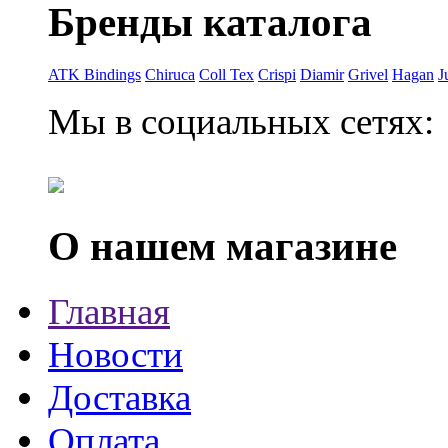
Бренды каталога
ATK Bindings
Chiruca
Coll Tex
Crispi
Diamir
Grivel
Hagan
J
Мы в социальных сетях:
О нашем магазине
Главная
Новости
Доставка
Оплата