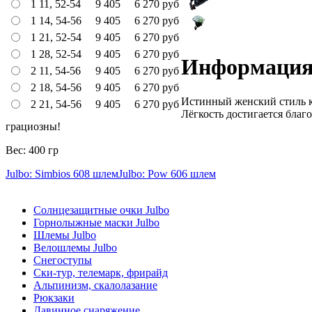
1 11, 52-54
9 405
6 270
руб
1 14, 54-56
9 405
6 270
руб
1 21, 52-54
9 405
6 270
руб
1 28, 52-54
9 405
6 270
руб
Информаци
2 11, 54-56
9 405
6 270
руб
2 18, 54-56
9 405
6 270
руб
Истинный женский стиль ка
2 21, 54-56
9 405
6 270
руб
Лёгкость достигается благ
грациозны!
Вес: 400 гр
Julbo: Simbios 608 шлем
Julbo: Pow 606 шлем
Солнцезащитные очки Julbo
Горнолыжные маски Julbo
Шлемы Julbo
Велошлемы Julbo
Снегоступы
Ски-тур, телемарк, фрирайд
Альпинизм, скалолазание
Рюкзаки
Лавинное снаряжение