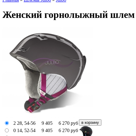
Женский горнолыжный шлем J
2 28, 54-56
9 405
6 270
руб
0 14, 52-54
9 405
6 270
руб