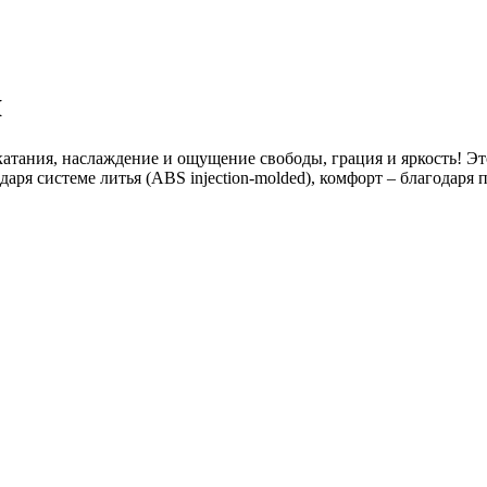
я
тания, наслаждение и ощущение свободы, грация и яркость! Это
одаря системе литья (ABS injection-molded), комфорт – благодар