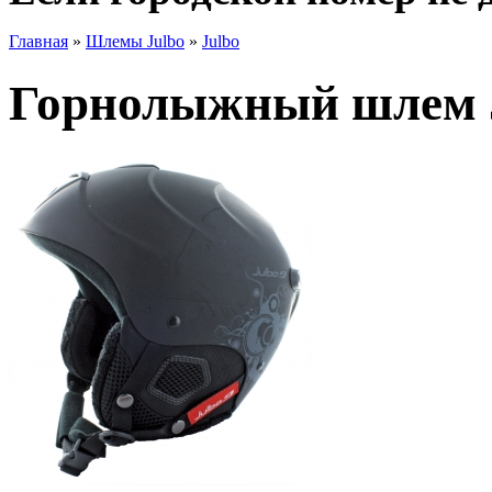
Главная
»
Шлемы Julbo
»
Julbo
Горнолыжный шлем J