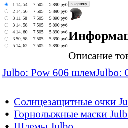
1 14, 54
7 505
5 890
руб
2 14, 56
7 505
5 890
руб
3 11, 58
7 505
5 890
руб
3 14, 58
7 505
5 890
руб
Информа
4 14, 60
7 505
5 890
руб
3 50, 58
7 505
5 890
руб
5 14, 62
7 505
5 890
руб
Описание то
Julbo: Pow 606 шлем
Julbo: 
Солнцезащитные очки Ju
Горнолыжные маски Julb
Шлемы Julbo