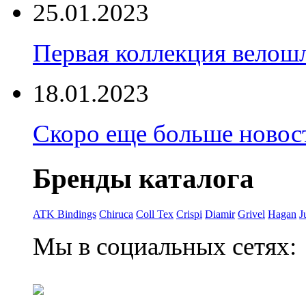
25.01.2023
Первая коллекция велошл
18.01.2023
Скоро еще больше новост
Бренды каталога
ATK Bindings
Chiruca
Coll Tex
Crispi
Diamir
Grivel
Hagan
J
Мы в социальных сетях: