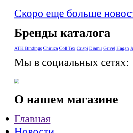
Скоро еще больше новост
Бренды каталога
ATK Bindings
Chiruca
Coll Tex
Crispi
Diamir
Grivel
Hagan
J
Мы в социальных сетях:
О нашем магазине
Главная
Новости