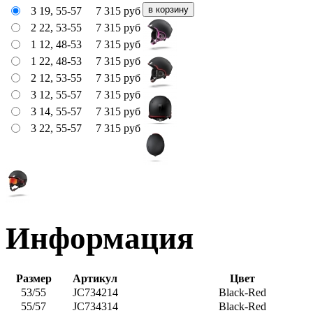
3 19, 55-57
7 315
руб
2 22, 53-55
7 315
руб
1 12, 48-53
7 315
руб
1 22, 48-53
7 315
руб
2 12, 53-55
7 315
руб
3 12, 55-57
7 315
руб
3 14, 55-57
7 315
руб
3 22, 55-57
7 315
руб
Информация
Размер
Артикул
Цвет
53/55
JC734214
Black-Red
55/57
JC734314
Black-Red