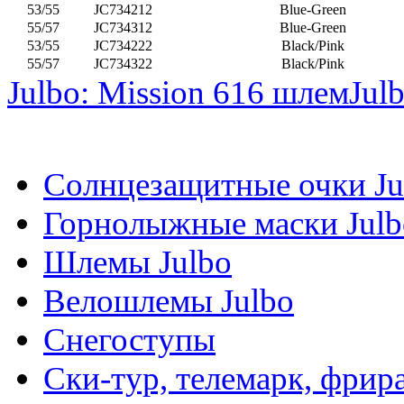
53/55
JC734212
Blue-Green
55/57
JC734312
Blue-Green
53/55
JC734222
Black/Pink
55/57
JC734322
Black/Pink
Julbo: Mission 616 шлем
Jul
Солнцезащитные очки Ju
Горнолыжные маски Julb
Шлемы Julbo
Велошлемы Julbo
Снегоступы
Ски-тур, телемарк, фрир