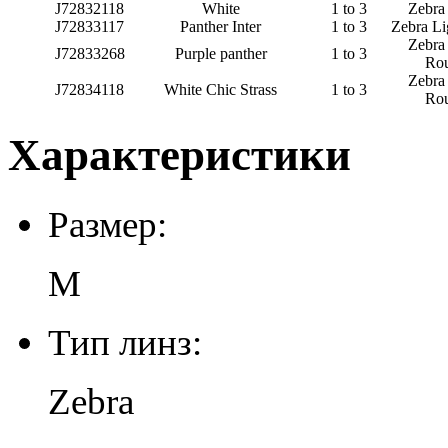
J72832118
White
1 to 3
Zebra
J72833117
Panther Inter
1 to 3
Zebra L
Zebra
J72833268
Purple panther
1 to 3
Ro
Zebra
J72834118
White Chic Strass
1 to 3
Ro
Характеристики
Размер:
M
Тип линз:
Zebra