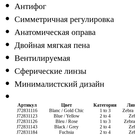
Антифог
Симметричная регулировка
Анатомическая оправа
Двойная мягкая пена
Вентилируемая
Сферические линзы
Минималистский дизайн
Артикул
Цвет
Категория
Ли
J72831116
Blanc / Gold Chic
1 to 3
Zebra
J72831123
Blue / Yellow
2 to 4
Ze
J72831126
Bleu / Rose
1 to 3
Zebra
J72831143
Black / Grey
2 to 4
Ze
J72831184
Fuchsia
2 to 4
Ze