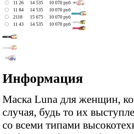
11 26
14 535
10 070
руб
11 84
14 535
10 070
руб
2118
15 675
10 070
руб
11 43
14 535
10 070
руб
Информация
Маска Luna для женщин, ко
случая, будь то их выступл
со всеми типами
высокотех