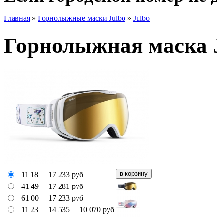
Главная
»
Горнолыжные маски Julbo
»
Julbo
Горнолыжная маска J
11 18
17 233
руб
41 49
17 281
руб
61 00
17 233
руб
11 23
14 535
10 070
руб