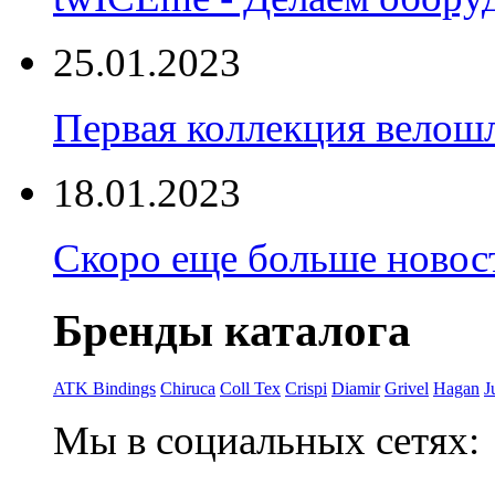
25.01.2023
Первая коллекция велошл
18.01.2023
Скоро еще больше новост
Бренды каталога
ATK Bindings
Chiruca
Coll Tex
Crispi
Diamir
Grivel
Hagan
J
Мы в социальных сетях: