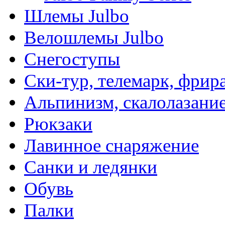
Шлемы Julbo
Велошлемы Julbo
Снегоступы
Ски-тур, телемарк, фрир
Альпинизм, скалолазани
Рюкзаки
Лавинное снаряжение
Санки и ледянки
Обувь
Палки