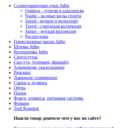
Солнцезащитные очки Julbo
Outdoor - туризм и альпинизм
Nautic - водные виды спорта
Speed - мульти и велоспорт
Travel - городская коллекция
Junior - детская коллекция
Распродажа
Горнолыжные маски Julbo
Шлемы Julbo
Велошлемы Julbo
Снегоступы
Ски-тур, телемарк, фрирайд
Альпинизм, скалолазание
Рюкзаки
Лавинное снаряжение
Санки и ледянки
Обувь
Палки
Фляги, термосы, питьевые системы
Фонари
Trail Running
Нашли товар дешевле чем у нас на сайте?