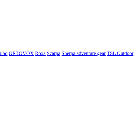
ulbo
ORTOVOX
Roxa
Scarpa
Sherpa adventure gear
TSL Outdoor