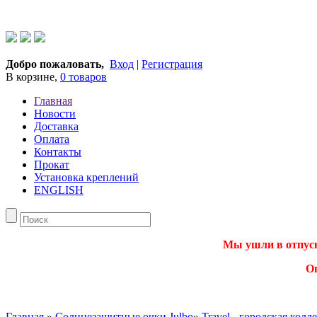
Добро пожаловать,
Вход
|
Регистрация
В корзине,
0 товаров
Главная
Новости
Доставка
Оплата
Контакты
Прокат
Установка креплений
ENGLISH
Мы ушли в отпуск.
О
Главная
»
Солнцезащитные очки Julbo
»
Travel - городская колл