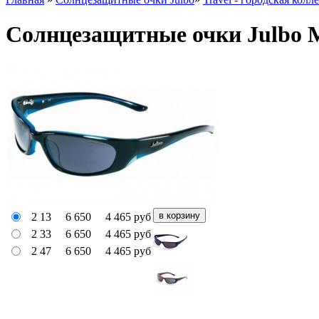
Солнцезащитные очки Julbo 
2 13
6 650
4 465
руб
2 33
6 650
4 465
руб
2 47
6 650
4 465
руб