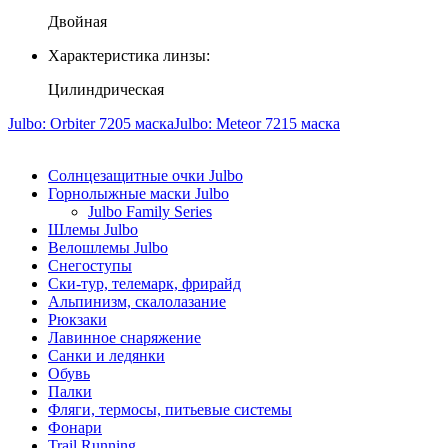
Двойная
Характеристика линзы:
Цилиндрическая
Julbo: Orbiter 7205 маска
Julbo: Meteor 7215 маска
Солнцезащитные очки Julbo
Горнолыжные маски Julbo
Julbo Family Series
Шлемы Julbo
Велошлемы Julbo
Снегоступы
Ски-тур, телемарк, фрирайд
Альпинизм, скалолазание
Рюкзаки
Лавинное снаряжение
Санки и ледянки
Обувь
Палки
Фляги, термосы, питьевые системы
Фонари
Trail Running