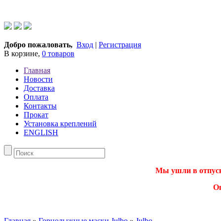
Добро пожаловать,
Вход
|
Регистрация
В корзине,
0 товаров
Главная
Новости
Доставка
Оплата
Контакты
Прокат
Установка креплений
ENGLISH
Мы ушли в отпуск.
О
Главная
»
Горнолыжные маски Julbo
»
Julbo