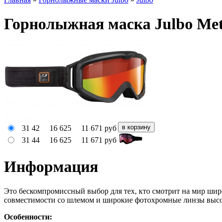
Горнолыжная маска Julbo Mete
31 42
16 625
11 671
руб
31 44
16 625
11 671
руб
Информация
Это бескомпромиссный выбор для тех, кто смотрит на мир шир
совместимости со шлемом и широкие фотохромные линзы
высо
Особенности: