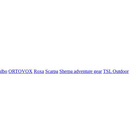
ulbo
ORTOVOX
Roxa
Scarpa
Sherpa adventure gear
TSL Outdoor