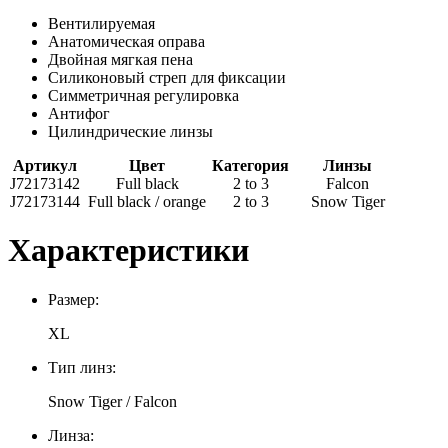
Вентилируемая
Анатомическая оправа
Двойная мягкая пена
Силиконовый стреп для фиксации
Симметричная регулировка
Антифог
Цилиндрические линзы
Артикул
Цвет
Категория
Линзы
J72173142
Full black
2 to 3
Falcon
J72173144
Full black / orange
2 to 3
Snow Tiger
Характеристики
Размер:
XL
Тип линз:
Snow Tiger / Falcon
Линза: