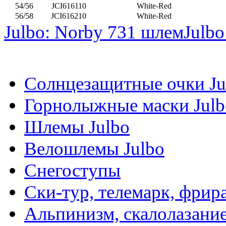
54/56
JCI616110
White-Red
56/58
JCI616210
White-Red
Julbo: Norby 731 шлем
Julbo
Солнцезащитные очки Ju
Горнолыжные маски Julb
Шлемы Julbo
Велошлемы Julbo
Снегоступы
Ски-тур, телемарк, фрир
Альпинизм, скалолазани