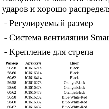
ударов и хорошо распределя
- Регулируемый размер
- Система вентиляции Smart
- Крепление для стрепа
Размер
Артикул
Цвет
56/58
JCI616214
Black
58/60
JCI616314
Black
60/62
JCI616414
Black
56/58
JCI616278
Orange/Black
58/60
JCI616378
Orange/Black
60/62
JCI616478
Orange/Black
56/58
JCI616232
Blue-White-Red
58/60
JCI616332
Blue-White-Red
60/62
JCI616432
Blue-White-Red