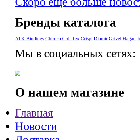
Скоро еще больше новост
Бренды каталога
ATK Bindings
Chiruca
Coll Tex
Crispi
Diamir
Grivel
Hagan
J
Мы в социальных сетях:
О нашем магазине
Главная
Новости
Доставка