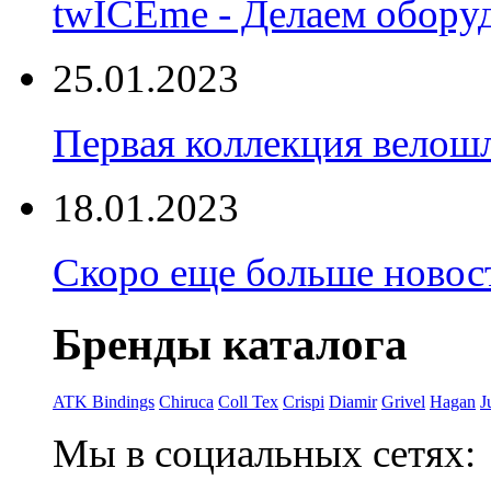
twICEme - Делаем обору
25.01.2023
Первая коллекция велошл
18.01.2023
Скоро еще больше новост
Бренды каталога
ATK Bindings
Chiruca
Coll Tex
Crispi
Diamir
Grivel
Hagan
J
Мы в социальных сетях: