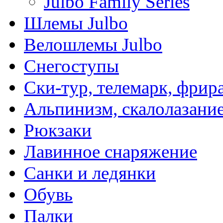
Julbo Family Series
Шлемы Julbo
Велошлемы Julbo
Снегоступы
Ски-тур, телемарк, фрир
Альпинизм, скалолазани
Рюкзаки
Лавинное снаряжение
Санки и ледянки
Обувь
Палки