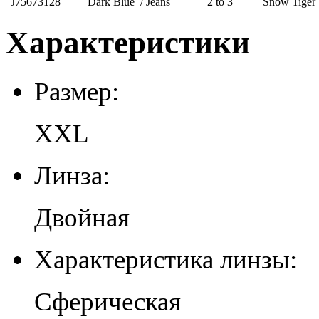
J75673128
Dark Blue / Jeans
2 to 3
Snow Tiger
Характеристики
Размер:
XXL
Линза:
Двойная
Характеристика линзы:
Сферическая