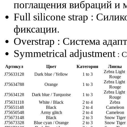
поглащения вибраций и м
Full silicone strap
: Силико
фиксации.
Overstrap
: Система адап
Symmetrical adjustment
: С
Артикул
Цвет
Категория
Линзы
Zebra Light
J75633128
Dark blue / Yellow
1 to 3
Rouge
Zebra Light
J75634788
Orange
1 to 3
Rouge
Zebra Light
J75634128
Dark blue / Turquoise
1 to 3
Rouge
J75631118
White / Black
2 to 4
Zebra
J75651148
Black
2 to 4
Cameleon
J75650548
Army glitch
2 to 4
Cameleon
J75673148
Black
2 to 3
Snow Tiger
J75673328
Blue cyan / Orange
2 to 3
Snow Tiger