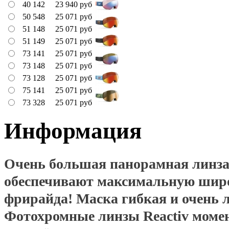
40 142
23 940
руб
50 548
25 071
руб
51 148
25 071
руб
51 149
25 071
руб
73 141
25 071
руб
73 148
25 071
руб
73 128
25 071
руб
75 141
25 071
руб
73 328
25 071
руб
Информация
Очень большая панорамная линза 
обеспечивают максимальную широ
фрирайда! Маска гибкая и очень л
Фотохромные линзы Reactiv моме