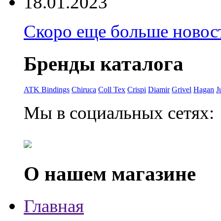
18.01.2023
Скоро еще больше новост
Бренды каталога
ATK Bindings
Chiruca
Coll Tex
Crispi
Diamir
Grivel
Hagan
J
Мы в социальных сетях:
О нашем магазине
Главная