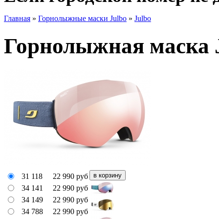
Главная
»
Горнолыжные маски Julbo
»
Julbo
Горнолыжная маска J
31 118
22 990
руб
34 141
22 990
руб
34 149
22 990
руб
34 788
22 990
руб