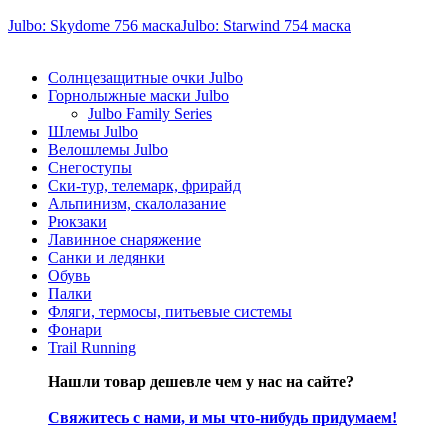
Julbo: Skydome 756 маска
Julbo: Starwind 754 маска
Солнцезащитные очки Julbo
Горнолыжные маски Julbo
Julbo Family Series
Шлемы Julbo
Велошлемы Julbo
Снегоступы
Ски-тур, телемарк, фрирайд
Альпинизм, скалолазание
Рюкзаки
Лавинное снаряжение
Санки и ледянки
Обувь
Палки
Фляги, термосы, питьевые системы
Фонари
Trail Running
Нашли товар дешевле чем у нас на сайте?
Свяжитесь с нами, и мы что-нибудь придумаем!