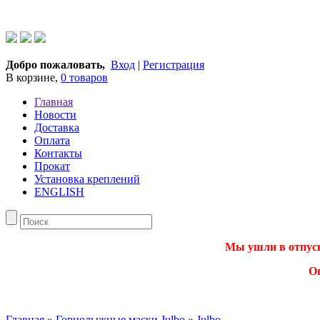
Добро пожаловать,
Вход
|
Регистрация
В корзине,
0 товаров
Главная
Новости
Доставка
Оплата
Контакты
Прокат
Установка креплений
ENGLISH
Мы ушли в отпуск.
О
Главная
»
Горнолыжные маски Julbo
»
Julbo