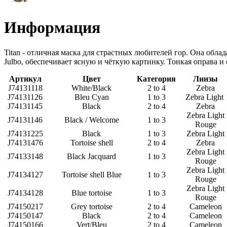
Информация
Titan - отличная маска для страстных любителей гор. Она обл
Julbo, обеспечивает ясную и чёткую картинку. Тонкая оправа и
Артикул
Цвет
Категория
Линзы
J74131118
White/Black
2 to 4
Zebra
J74131126
Bleu Cyan
1 to 3
Zebra Light
J74131145
Black
2 to 4
Zebra
Zebra Light
J74131146
Black / Welcome
1 to 3
Rouge
J74131225
Black
1 to 3
Zebra Light
J74131476
Tortoise shell
2 to 4
Zebra
Zebra Light
J74133148
Black Jacquard
1 to 3
Rouge
Zebra Light
J74134127
Tortoise shell Blue
1 to 3
Rouge
Zebra Light
J74134128
Blue tortoise
1 to 3
Rouge
J74150217
Grey tortoise
2 to 4
Cameleon
J74150147
Black
2 to 4
Cameleon
J74150166
Vert/Bleu
2 to 4
Cameleon