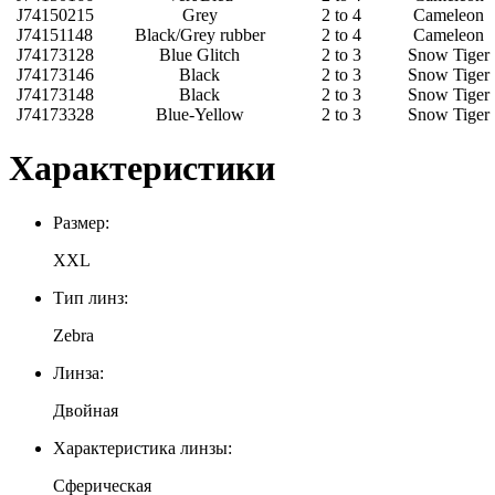
J74150215
Grey
2 to 4
Cameleon
J74151148
Black/Grey rubber
2 to 4
Cameleon
J74173128
Blue Glitch
2 to 3
Snow Tiger
J74173146
Black
2 to 3
Snow Tiger
J74173148
Black
2 to 3
Snow Tiger
J74173328
Blue-Yellow
2 to 3
Snow Tiger
Характеристики
Размер:
XXL
Тип линз:
Zebra
Линза:
Двойная
Характеристика линзы:
Сферическая