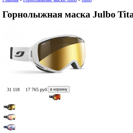
Горнолыжная маска Julbo Tita
31 118
17 765
руб