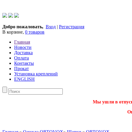
Добро пожаловать,
Вход
|
Регистрация
В корзине,
0 товаров
Главная
Новости
Доставка
Оплата
Контакты
Прокат
Установка креплений
ENGLISH
Мы ушли в отпуск.
О
Главная
»
Одежда ORTOVOX
»
Шапки
»
ORTOVOX