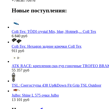
+79858770976
Новые поступления:
Coll-Tex: TÖDI crystal Mix, blue, Hotmelt,... Coll Tex
6 840 руб
Coll-Tex: Hexagon задние крючки Coll Tex
911 руб
ATK RACE: крепления ски-тур гоночные TROFEO BRAK
55 357 руб
TSL: Снегоступы 438 Up&Down Fit Grip TSL Outdoor
Julbo: Shine L 575 очки Julbo
13 101 руб