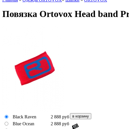
Повязка Ortovox Head band P
Black Raven
2 888
руб
Blue Ocean
2 888
руб