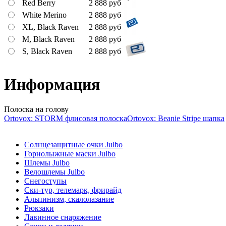
Red Berry
2 888
руб
White Merino
2 888
руб
XL, Black Raven
2 888
руб
M, Black Raven
2 888
руб
S, Black Raven
2 888
руб
Информация
Полоска на голову
Ortovox: STORM флисовая полоска
Ortovox: Beanie Stripe шапка
Солнцезащитные очки Julbo
Горнолыжные маски Julbo
Шлемы Julbo
Велошлемы Julbo
Снегоступы
Ски-тур, телемарк, фрирайд
Альпинизм, скалолазание
Рюкзаки
Лавинное снаряжение