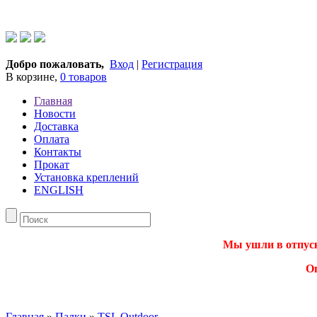
Добро пожаловать,
Вход
|
Регистрация
В корзине,
0 товаров
Главная
Новости
Доставка
Оплата
Контакты
Прокат
Установка креплений
ENGLISH
Мы ушли в отпуск.
О
Главная
»
Палки
»
TSL Outdoor