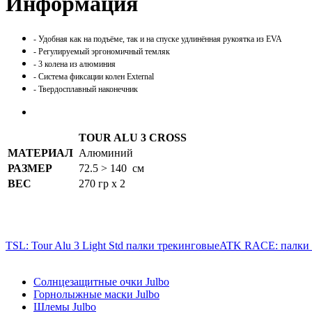
Информация
-
Удобная как на подъёме, так и на спуске удлинённая рукоятка из EVA
- Регулируемый эргономичный темляк
- 3 колена из алюминия
- Система фиксации колен External
-
Твердосплавный наконечник
TOUR ALU 3 CROSS
МАТЕРИАЛ
Алюминий
РАЗМЕР
72.5 > 140
см
ВЕС
270 гр x 2
TSL: Tour Alu 3 Light Std палки трекинговые
ATK RACE: палки 
Солнцезащитные очки Julbo
Горнолыжные маски Julbo
Шлемы Julbo