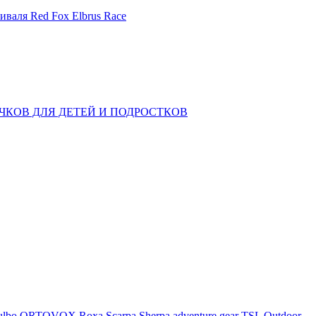
иваля Red Fox Elbrus Race
КОВ ДЛЯ ДЕТЕЙ И ПОДРОСТКОВ
ulbo
ORTOVOX
Roxa
Scarpa
Sherpa adventure gear
TSL Outdoor