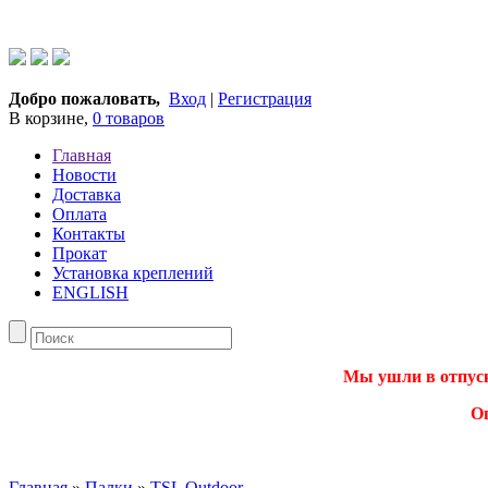
Добро пожаловать,
Вход
|
Регистрация
В корзине,
0 товаров
Главная
Новости
Доставка
Оплата
Контакты
Прокат
Установка креплений
ENGLISH
Мы ушли в отпуск.
О
Главная
»
Палки
»
TSL Outdoor