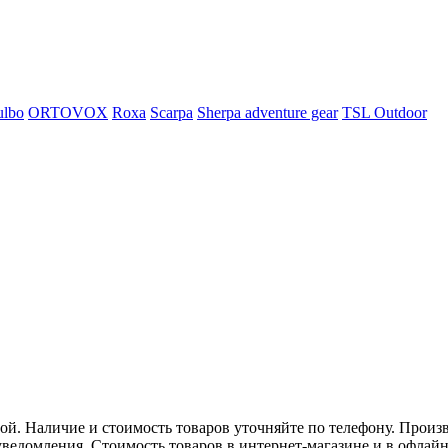
ulbo
ORTOVOX
Roxa
Scarpa
Sherpa adventure gear
TSL Outdoor
. Наличие и стоимость товаров уточняйте по телефону. Произв
ведомления. Стоимость товаров в интернет-магазине и в офлайн