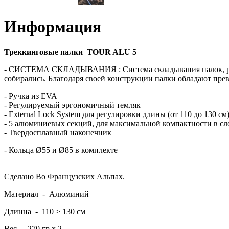
Информация
Треккинговые палки
TOUR ALU 5
- СИСТЕМА СКЛАДЫВАНИЯ :
Система складывания палок, 
собирались.
Благодаря
своей
конструкции
палки
обладают
пре
-
Ручка
из
EVA
-
Регулируемый
эргономичный
темляк
- External Lock System
для
регулировки
длины
(
от
110
до
130
см
-
5
алюминиевых
секций
, для максимальной компактности в с
- Твердосплавный наконечник
- Кольца Ø55 и Ø85 в комплекте
Сделано
Во
Французских
Альпах
.
Материал - Алюминий
Длинна -
110 > 130 см
Вес -
270 гр x 2