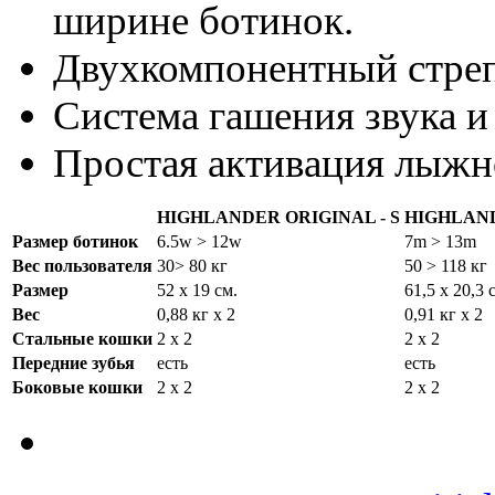
ширине ботинок.
Двухкомпонентный стре
Система гашения звука и
Простая активация лыжн
HIGHLANDER ORIGINAL - S
HIGHLAND
Размер ботинок
6.5w > 12w
7m > 13m
Вес пользователя
30> 80 кг
50 > 118 кг
Размер
52 x 19 см.
61,5 x 20,3 
Вес
0,88 кг x 2
0,91 кг x 2
Стальные кошки
2 x 2
2 x 2
Передние зубья
есть
есть
Боковые кошки
2 x 2
2 x 2