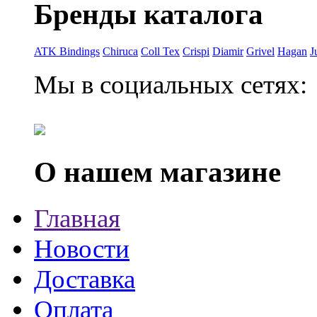
Бренды каталога
ATK Bindings
Chiruca
Coll Tex
Crispi
Diamir
Grivel
Hagan
J
Мы в социальных сетях:
О нашем магазине
Главная
Новости
Доставка
Оплата