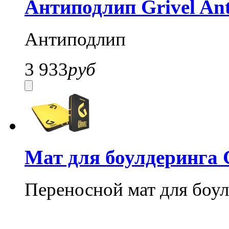
Антиподлип Grivel Ant
Антиподлип
3 933
руб
Мат для боулдеринга G
Переносной мат для боу