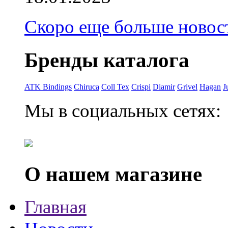
Скоро еще больше новост
Бренды каталога
ATK Bindings
Chiruca
Coll Tex
Crispi
Diamir
Grivel
Hagan
J
Мы в социальных сетях:
О нашем магазине
Главная