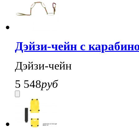
Дэйзи-чейн c карабино
Дэйзи-чейн
5 548
руб