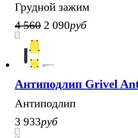
Грудной зажим
4 560
2 090
руб
Антиподлип Grivel Ant
Антиподлип
3 933
руб